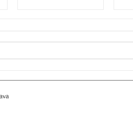
JUNGLIAの最新情報
古宇
ava