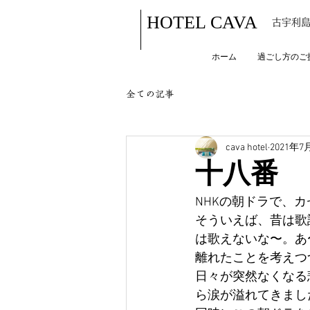
HOTEL CAVA
古宇利島
ホーム
過ごし方のご
全ての記事
cava hotel
2021年7
十八番
NHKの朝ドラで、
そういえば、昔は歌
は歌えないな〜。あ
離れたことを考えつ
日々が突然なくなる
ら涙が溢れてきまし