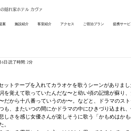
の隠れ家ホテル カヴァ
提案
施設紹介
客室紹介
アクセス
ご宿泊プラン
提携サービ
月6日
読了時間: 2分
カセットテープを入れてカラオケを歌うシーンがありまし
詞を覚えて歌っていたんだな〜と幼い頃の記憶が蘇り、
〜だから十八番っていうのか〜。などと、ドラマのスト
つも、またいつの間にかドラマの中にひきづり込まれ、
悲しさを感じ女優さんが楽しそうに歌う「かもめはかも
た。